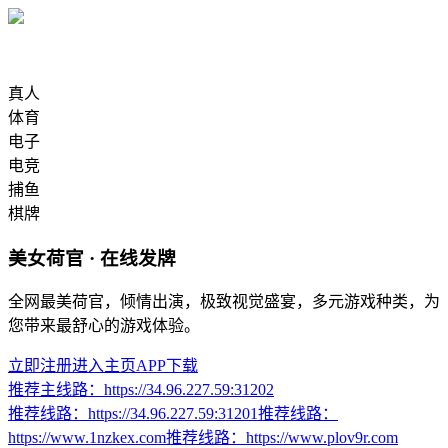
真人
体育
电子
电竞
捕鱼
棋牌
美女荷官 · 在线发牌
全网最美荷官，倾情出演，极致视觉盛宴，多元游戏种类，为
您带来最舒心的游戏体验。
立即注册
进入主页
APP下载
推荐主线路：
https://34.96.227.59:31202
推荐线路：
https://34.96.227.59:31201
推荐线路：
https://www.1nzkex.com
推荐线路：
https://www.plov9r.com