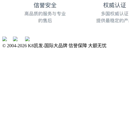
© 2004-
2026
K8凯发-国际大品牌 信誉保障 大额无忧