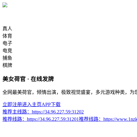
真人
体育
电子
电竞
捕鱼
棋牌
美女荷官 · 在线发牌
全网最美荷官，倾情出演，极致视觉盛宴，多元游戏种类，为
立即注册
进入主页
APP下载
推荐主线路：
https://34.96.227.59:31202
推荐线路：
https://34.96.227.59:31201
推荐线路：
https://www.1nz