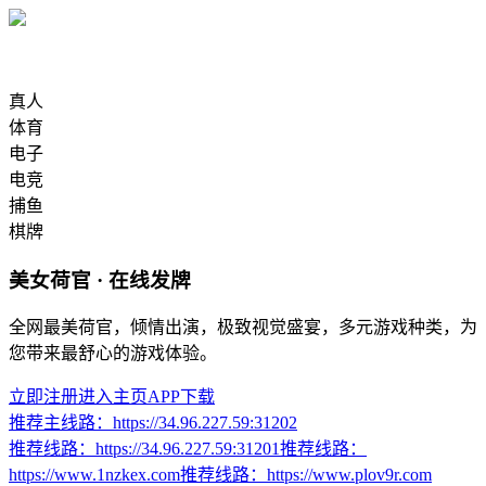
真人
体育
电子
电竞
捕鱼
棋牌
美女荷官 · 在线发牌
全网最美荷官，倾情出演，极致视觉盛宴，多元游戏种类，为
您带来最舒心的游戏体验。
立即注册
进入主页
APP下载
推荐主线路：
https://34.96.227.59:31202
推荐线路：
https://34.96.227.59:31201
推荐线路：
https://www.1nzkex.com
推荐线路：
https://www.plov9r.com