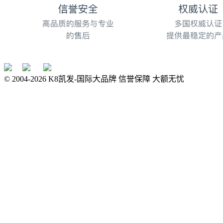
© 2004-
2026
K8凯发-国际大品牌 信誉保障 大额无忧